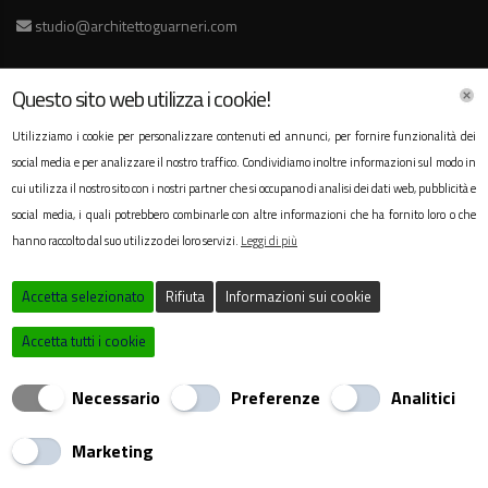
studio@architettoguarneri.com
Questo sito web utilizza i cookie!
Orari Lavorativi
Utilizziamo i cookie per personalizzare contenuti ed annunci, per fornire funzionalità dei
social media e per analizzare il nostro traffico. Condividiamo inoltre informazioni sul modo in
Lunedì
09:00 - 21:00
cui utilizza il nostro sito con i nostri partner che si occupano di analisi dei dati web, pubblicità e
Martedì
09:00 - 21:00
social media, i quali potrebbero combinarle con altre informazioni che ha fornito loro o che
hanno raccolto dal suo utilizzo dei loro servizi.
Mercoledì
09:00 - 21:00
Leggi di più
Giovedì
09:00 - 21:00
Accetta selezionato
Rifiuta
Informazioni sui cookie
Venerdì
09:00 - 21:00
Sabato
09:30 - 13:00
Accetta tutti i cookie
Domenica
Chiuso
Necessario
Preferenze
Analitici
Creato da
Local Web – Agenzia Web Marketing Milano
Copyrights © 2021 Studio di Architettura&Ricerca
Marketing
Arch.Antonio Guarneri | Tutti i diritti riservati.